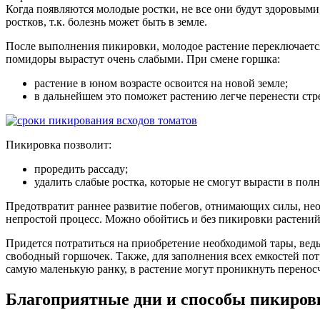
Когда появляются молодые ростки, не все они будут здоровым
ростков, т.к. болезнь может быть в земле.
После выполнения пикировки, молодое растение переключается н
помидоры вырастут очень слабыми. При смене горшка:
растение в юном возрасте освоится на новой земле;
в дальнейшем это поможет растению легче перенести стре
Пикировка позволит:
проредить рассаду;
удалить слабые ростка, которые не смогут вырасти в пол
Предотвратит раннее развитие побегов, отнимающих силы, необ
непростой процесс. Можно обойтись и без пикировки растений, 
Придется потратиться на приобретение необходимой тары, ведь
свободный горшочек. Также, для заполнения всех емкостей пот
самую маленькую ранку, в растение могут проникнуть перено
Благоприятные дни и способы пикиров