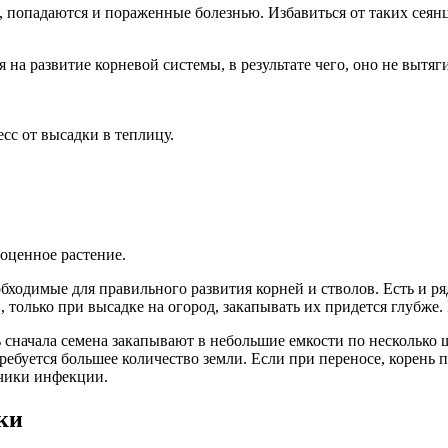
и, попадаются и пораженные болезнью. Избавиться от таких сеян
а развитие корневой системы, в результате чего, оно не вытягив
сс от высадки в теплицу.
ноценное растение.
ходимые для правильного развития корней и стволов. Есть и ря
только при высадке на огород, закапывать их придется глубже. 
 сначала семена закапывают в небольшие емкости по несколько ш
ребуется большее количество земли. Если при переносе, корень 
счики инфекции.
ки