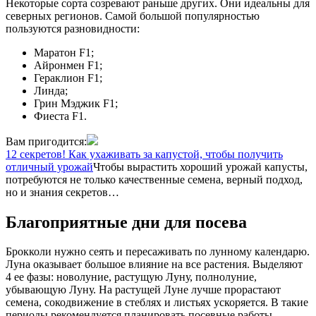
Некоторые сорта созревают раньше других. Они идеальны для
северных регионов. Самой большой популярностью
пользуются разновидности:
Маратон F1;
Айронмен F1;
Гераклион F1;
Линда;
Грин Мэджик F1;
Фиеста F1.
Вам пригодится:
12 секретов! Как ухаживать за капустой, чтобы получить
отличный урожай
Чтобы вырастить хороший урожай капусты,
потребуются не только качественные семена, верный подход,
но и знания секретов…
Благоприятные дни для посева
Брокколи нужно сеять и пересаживать по лунному календарю.
Луна оказывает большое влияние на все растения. Выделяют
4 ее фазы: новолуние, растущую Луну, полнолуние,
убывающую Луну. На растущей Луне лучше прорастают
семена, сокодвижение в стеблях и листьях ускоряется. В такие
периоды рекомендуется планировать посевные работы,