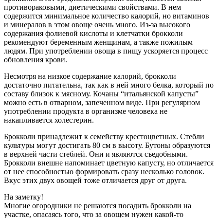
противораковыми, диетическими свойствами. В нем
содержится минимальное количество калорий, но витаминов
и минералов в этом овоще очень много. Из-за высокого
содержания фолиевой кислоты и клетчатки брокколи
рекомендуют беременным женщинам, а также пожилым
людям. При употреблении овоща в пищу ускоряется процесс
обновления крови.
Несмотря на низкое содержание калорий, брокколи
достаточно питательна, так как в ней много белка, который по
составу близок к мясному. Кочаны “итальянской капусты”
можно есть в отварном, запеченном виде. При регулярном
употреблении продукта в организме человека не
накапливается холестерин.
Брокколи принадлежит к семейству крестоцветных. Стебли
культуры могут достигать 80 см в высоту. Бутоны образуются
в верхней части стеблей. Они и являются съедобными.
Брокколи внешне напоминает цветную капусту, но отличается
от нее способностью формировать сразу несколько головок.
Вкус этих двух овощей тоже отличается друг от друга.
На заметку!
Многие огородники не решаются посадить брокколи на
участке, опасаясь того, что за овощем нужен какой-то