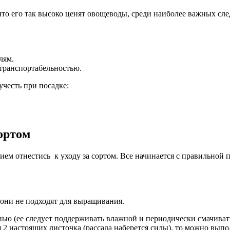
то его так высоко ценят овощеводы, среди наиболее важных сле
лям.
транспортабельностью.
учесть при посадке:
ортом
ием отнестись к уходу за сортом. Все начинается с правильной 
 они не подходят для выращивания.
ю (ее следует поддерживать влажной и периодически смачивать).
 2 настоящих листочка (рассада наберется силы), то можно выпол