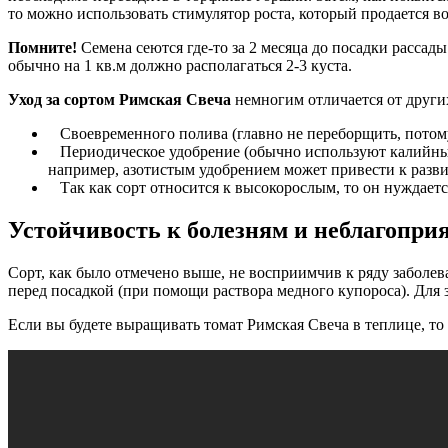
то можно использовать стимулятор роста, который продается в
Помните!
Семена сеются где-то за 2 месяца до посадки расса
обычно на 1 кв.м должно располагаться 2-3 куста.
Уход за сортом Римская Свеча
немногим отличается от други
Своевременного полива (главно не переборщить, потому
Периодическое удобрение (обычно используют калийные,
например, азотистым удобрением может привести к разв
Так как сорт относится к высокорослым, то он нуждает
Устойчивость к болезням и неблагопр
Сорт, как было отмечено выше, не восприимчив к ряду заболев
перед посадкой (при помощи раствора медного купороса). Для
Если вы будете выращивать томат Римская Свеча в теплице, т