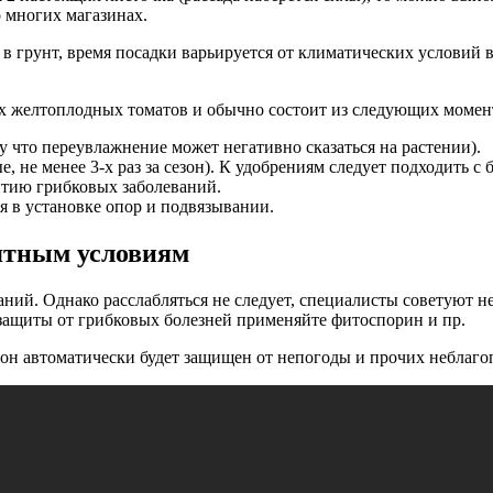
о многих магазинах.
ды в грунт, время посадки варьируется от климатических услови
х желтоплодных томатов и обычно состоит из следующих момен
 что переувлажнение может негативно сказаться на растении).
 не менее 3-х раз за сезон). К удобрениям следует подходить с
итию грибковых заболеваний.
ся в установке опор и подвязывании.
иятным условиям
аний. Однако расслабляться не следует, специалисты советуют 
 защиты от грибковых болезней применяйте фитоспорин и пр.
о он автоматически будет защищен от непогоды и прочих неблаг