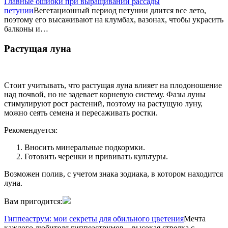
Главные ошибки при выращивании рассады
петунии
Вегетационный период петунии длится все лето,
поэтому его высаживают на клумбах, вазонах, чтобы украсить
балконы и…
Растущая луна
Стоит учитывать, что растущая луна влияет на плодоношение
над почвой, но не задевает корневую систему. Фазы луны
стимулируют рост растений, поэтому на растущую луну,
можно сеять семена и пересаживать ростки.
Рекомендуется:
Вносить минеральные подкормки.
Готовить черенки и прививать культуры.
Возможен полив, с учетом знака зодиака, в котором находится
луна.
Вам пригодится:
Гиппеаструм: мои секреты для обильного цветения
Мечта
каждого любителя гиппеаструмов – высокая стрелка с