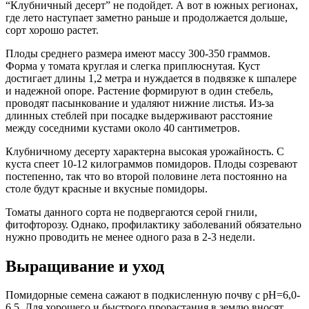
“Клубничный десерт” не подойдет. А вот в южных регионах,
где лето наступает заметно раньше и продолжается дольше,
сорт хорошо растет.
Плоды среднего размера имеют массу 300-350 граммов.
Форма у томата круглая и слегка приплюснутая. Куст
достигает длины 1,2 метра и нуждается в подвязке к шпалере
и надежной опоре. Растение формируют в один стебель,
проводят пасынкование и удаляют нижние листья. Из-за
длинных стеблей при посадке выдерживают расстояние
между соседними кустами около 40 сантиметров.
Клубничному десерту характерна высокая урожайность. С
куста спеет 10-12 килограммов помидоров. Плоды созревают
постепенно, так что во второй половине лета постоянно на
столе будут красные и вкусные помидоры.
Томаты данного сорта не подвергаются серой гнили,
фитофторозу. Однако, профилактику заболеваний обязательно
нужно проводить не менее одного раза в 2-3 недели.
Выращивание и уход
Помидорные семена сажают в подкисленную почву с рН=6,0-
6,5. Для хорошего и быстрого прорастания в землю вносят