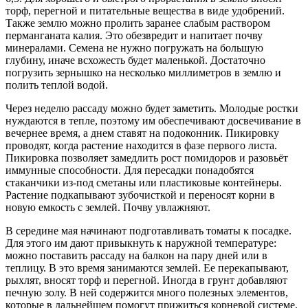
торф, перегной и питательные вещества в виде удобрений.
Также землю можно пролить заранее слабым раствором
перманганата калия. Это обезвредит и напитает почву
минералами. Семена не нужно погружать на большую
глубину, иначе всхожесть будет маленькой. Достаточно
погрузить зернышко на несколько миллиметров в землю и
полить теплой водой.
Через неделю рассаду можно будет заметить. Молодые ростки
нуждаются в тепле, поэтому им обеспечивают досвечивание в
вечернее время, а днем ставят на подоконник. Пикировку
проводят, когда растение находится в фазе первого листа.
Пикировка позволяет замедлить рост помидоров и разовьёт
иммунные способности. Для пересадки понадобятся
стаканчики из-под сметаны или пластиковые контейнеры.
Растение подкапывают зубочисткой и переносят корни в
новую емкость с землей. Почву увлажняют.
В середине мая начинают подготавливать томаты к посадке.
Для этого им дают привыкнуть к наружной температуре:
можно поставить рассаду на балкон на пару дней или в
теплицу. В это время занимаются землей. Ее перекапывают,
рыхлят, вносят торф и перегной. Иногда в грунт добавляют
печную золу. В ней содержится много полезных элементов,
которые в дальнейшем помогут прижиться корневой системе.