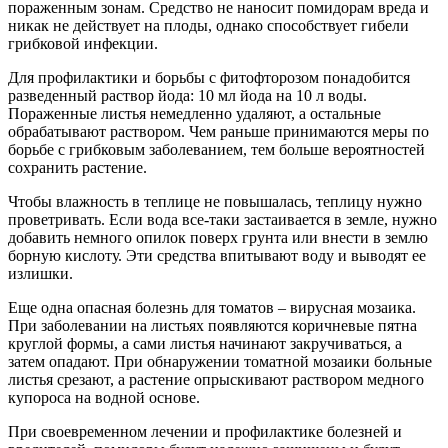
пораженным зонам. Средство не наносит помидорам вреда и
никак не действует на плоды, однако способствует гибели
грибковой инфекции.
Для профилактики и борьбы с фитофторозом понадобится
разведенный раствор йода: 10 мл йода на 10 л воды.
Пораженные листья немедленно удаляют, а остальные
обрабатывают раствором. Чем раньше принимаются меры по
борьбе с грибковым заболеванием, тем больше вероятностей
сохранить растение.
Чтобы влажность в теплице не повышалась, теплицу нужно
проветривать. Если вода все-таки застаивается в земле, нужно
добавить немного опилок поверх грунта или внести в землю
борную кислоту. Эти средства впитывают воду и выводят ее
излишки.
Еще одна опасная болезнь для томатов – вирусная мозаика.
При заболевании на листьях появляются коричневые пятна
круглой формы, а сами листья начинают закручиваться, а
затем опадают. При обнаружении томатной мозаики больные
листья срезают, а растение опрыскивают раствором медного
купороса на водной основе.
При своевременном лечении и профилактике болезней и