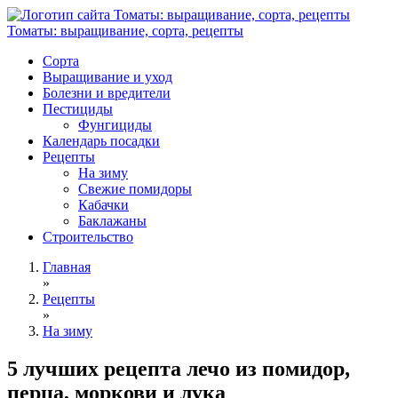
Томаты: выращивание, сорта, рецепты
Сорта
Выращивание и уход
Болезни и вредители
Пестициды
Фунгициды
Календарь посадки
Рецепты
На зиму
Свежие помидоры
Кабачки
Баклажаны
Строительство
Главная
»
Рецепты
»
На зиму
5 лучших рецепта лечо из помидор,
перца, моркови и лука