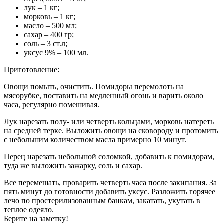
лук – 1 кг;
морковь – 1 кг;
масло – 500 мл;
сахар – 400 гр;
соль – 3 ст.л;
уксус 9% – 100 мл.
Приготовление:
Овощи помыть, очистить. Помидоры перемолоть на
мясорубке, поставить на медленный огонь и варить около
часа, регулярно помешивая.
Лук нарезать полу- или четверть кольцами, морковь натереть
на средней терке. Выложить овощи на сковороду и протомить
с небольшим количеством масла примерно 10 минут.
Перец нарезать небольшой соломкой, добавить к помидорам,
туда же выложить зажарку, соль и сахар.
Все перемешать, проварить четверть часа после закипания. За
пять минут до готовности добавить уксус. Разложить горячее
лечо по простерилизованным банкам, закатать, укутать в
теплое одеяло.
Берите на заметку!