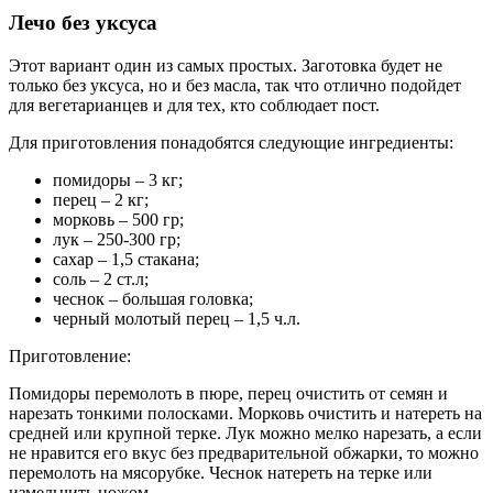
Лечо без уксуса
Этот вариант один из самых простых. Заготовка будет не
только без уксуса, но и без масла, так что отлично подойдет
для вегетарианцев и для тех, кто соблюдает пост.
Для приготовления понадобятся следующие ингредиенты:
помидоры – 3 кг;
перец – 2 кг;
морковь – 500 гр;
лук – 250-300 гр;
сахар – 1,5 стакана;
соль – 2 ст.л;
чеснок – большая головка;
черный молотый перец – 1,5 ч.л.
Приготовление:
Помидоры перемолоть в пюре, перец очистить от семян и
нарезать тонкими полосками. Морковь очистить и натереть на
средней или крупной терке. Лук можно мелко нарезать, а если
не нравится его вкус без предварительной обжарки, то можно
перемолоть на мясорубке. Чеснок натереть на терке или
измельчить ножом.