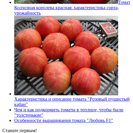
Томат
Колхозная королева красная: характеристика сорта,
урожайность
Характеристика и описание томата "Розовый пушистый
кабан"
Чем и как подкормить томаты в теплице, чтобы были
"толстенькие"
Особенности выращивания томата "Любовь F1"
Станьте первым!